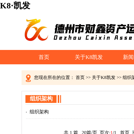
K8·凯发
首页
关于K8凯发
新闻
您现在所在的位置：
首页
>>
关于K8凯发
>>
组织
组织架构
组织架构
共 1 篇 20篇/页 页次:
1
/1
首页