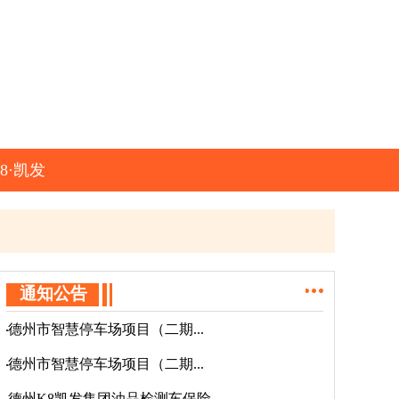
8·凯发
通知公告
德州市智慧停车场项目（二期...
德州市智慧停车场项目（二期...
德州K8凯发集团油品检测车保险...